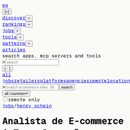
eg
[=]
discover
+
rankings
+
jobs
+
tools
+
patterns
+
articles
search apps, mcp servers and tools
>
[ · ]
all
jobs
retailers
platforms
agencies
remote
location
>
search
all countries
remote only
jobs
/
henry schein
Analista de E-commerce