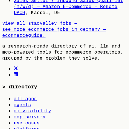
Sales Setter / Inbound Sales Qualifier
(m/w/d) — Amazon E-Commerce — Remote
DACH
,
Kassel, DE
view all
stacvalley
jobs →
see more ecommerce jobs in
germany
→
ecommerceguide
.
a research-grade directory of ai, llm and
mcp-powered tools for ecommerce operators,
grouped by the problem they solve.
>
directory
all apps
agents
ai visibility
mcp servers
use cases
platforms