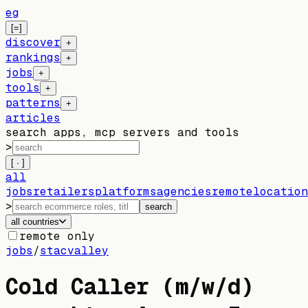
eg
[=]
discover
+
rankings
+
jobs
+
tools
+
patterns
+
articles
search apps, mcp servers and tools
>
[ · ]
all
jobs
retailers
platforms
agencies
remote
location
>
search
all countries
remote only
jobs
/
stacvalley
Cold Caller (m/w/d)