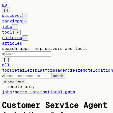
eg
[=]
discover
+
rankings
+
jobs
+
tools
+
patterns
+
articles
search apps, mcp servers and tools
>
[ · ]
all
jobs
retailers
platforms
agencies
remote
location
>
search
all countries
remote only
jobs
/
horze international gmbh
Customer Service Agent