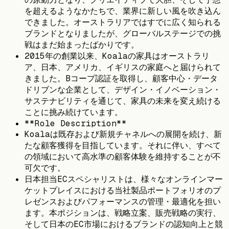
を超えるようなかたちで、業界に新しい風を吹き込ん
できました。オーストラリアではすでに広く知られる
ブランドとなりましたが、グローバルステージでの挑
戦はまだ始まったばかりです。
2015年の創業以来、Koalaの家具はオーストラリ
ア、日本、アメリカ、イギリスの家庭へと届けられて
きました。Bコープ認証を取得し、顧客中心・データ
ドリブンな企業として、デザイン・イノベーション・
サステナビリティを通じて、家具の未来を変え続ける
ことに挑み続けています。
**Role Description**
Koalaは既存および新規チャネルへの展開を続け、新
たな顧客獲得を目指しています。それに伴い、すべて
の領域において高水準の顧客体験を維持することが不
可欠です。
日本担当ECスペシャリストは、様々なオンラインマー
ケットプレイスにおける当社製品ポートフォリオのプ
レゼンスおよびパフォーマンスの管理・最適化を担い
ます。本ポジションは、戦略立案、販売戦略の実行、
そして日本のEC市場におけるブランドの認知向上と競