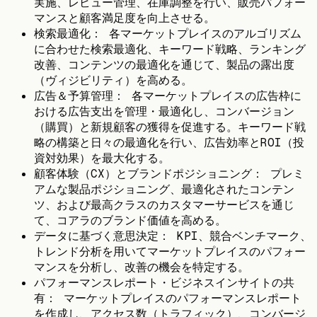
実施、レビュー管理、在庫調整を行い、販売パフォー
マンスと顧客満足度を向上させる。
検索最適化： 各マーケットプレイスのアルゴリズム
に合わせた検索最適化、キーワード戦略、ランキング
改善、コンテンツの最適化を通じて、製品の露出度
（ヴィジビリティ）を高める。
広告＆予算管理： 各マーケットプレイスの広告枠に
おける広告支出を管理・最適化し、コンバージョン
（購買）と新規顧客の獲得を促進する。キーワード戦
略の構築と日々の最適化を行い、広告効率とROI（投
資対効果）を最大化する。
顧客体験（CX）とブランドポジショニング： プレミ
アムな製品ポジショニング、最適化されたコンテン
ツ、および最高クラスのカスタマーサービスを通じ
て、コアラのブランド価値を高める。
データに基づく意思決定： KPI、競合ベンチマーク、
トレンド分析を用いてマーケットプレイスのパフォー
マンスを分析し、改善の機会を特定する。
パフォーマンスレポート・ビジネスインサイトの共
有： マーケットプレイスのパフォーマンスレポート
を作成し、アクセス数（トラフィック）、コンバージ