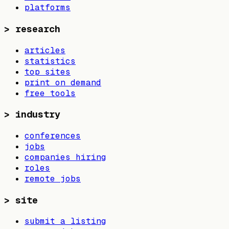
platforms
>
research
articles
statistics
top sites
print on demand
free tools
>
industry
conferences
jobs
companies hiring
roles
remote jobs
>
site
submit a listing