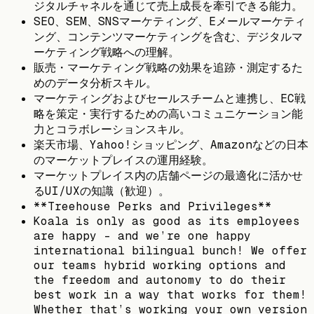
ジタルチャネルを通じて売上成長を牽引できる能力。
SEO、SEM、SNSマーケティング、Eメールマーケティ
ング、コンテンツマーケティングを含む、デジタルマ
ーケティング戦略への理解。
販売・マーケティング戦略の効果を追跡・測定するた
めのデータ分析スキル。
マーケティングおよびセールスチームと連携し、EC戦
略を策定・実行するための高いコミュニケーション能
力とコラボレーションスキル。
楽天市場、Yahoo!ショッピング、Amazonなどの日本
のマーケットプレイスの運用経験。
マーケットプレイス内の店舗ページの最適化に活かせ
るUI/UXの知識（歓迎）。
**Treehouse Perks and Privileges**
Koala is only as good as its employees
are happy - and we’re one happy
international bilingual bunch! We offer
our teams hybrid working options and
the freedom and autonomy to do their
best work in a way that works for them!
Whether that’s working your own version