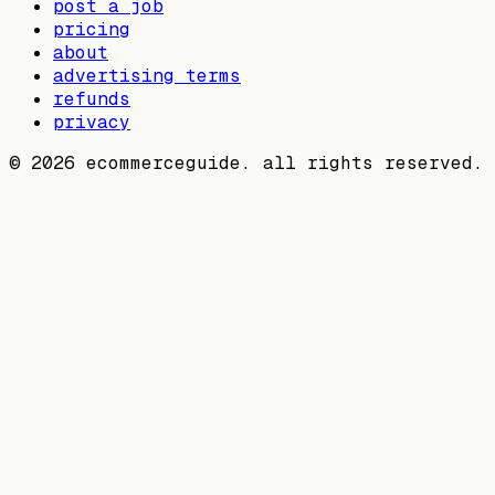
post a job
pricing
about
advertising terms
refunds
privacy
©
2026
ecommerceguide. all rights reserved.