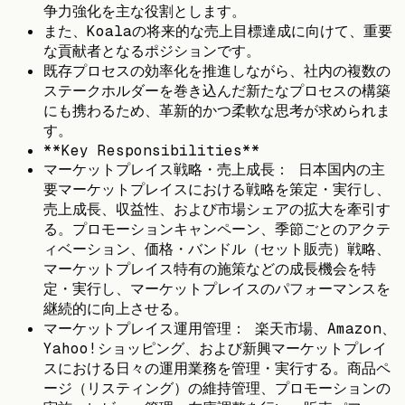
争力強化を主な役割とします。
また、Koalaの将来的な売上目標達成に向けて、重要
な貢献者となるポジションです。
既存プロセスの効率化を推進しながら、社内の複数の
ステークホルダーを巻き込んだ新たなプロセスの構築
にも携わるため、革新的かつ柔軟な思考が求められま
す。
**Key Responsibilities**
マーケットプレイス戦略・売上成長： 日本国内の主
要マーケットプレイスにおける戦略を策定・実行し、
売上成長、収益性、および市場シェアの拡大を牽引す
る。プロモーションキャンペーン、季節ごとのアクテ
ィベーション、価格・バンドル（セット販売）戦略、
マーケットプレイス特有の施策などの成長機会を特
定・実行し、マーケットプレイスのパフォーマンスを
継続的に向上させる。
マーケットプレイス運用管理： 楽天市場、Amazon、
Yahoo!ショッピング、および新興マーケットプレイ
スにおける日々の運用業務を管理・実行する。商品ペ
ージ（リスティング）の維持管理、プロモーションの