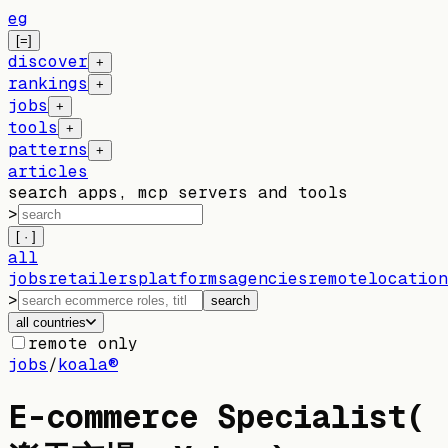
eg
[=]
discover
+
rankings
+
jobs
+
tools
+
patterns
+
articles
search apps, mcp servers and tools
>
[ · ]
all
jobs
retailers
platforms
agencies
remote
location
>
search
all countries
remote only
jobs
/
koala®
E-commerce Specialist(