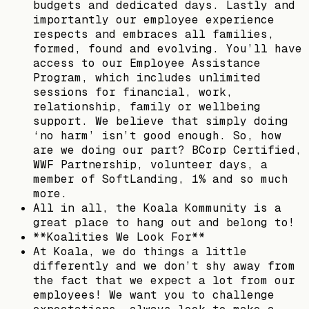
budgets and dedicated days. Lastly and
importantly our employee experience
respects and embraces all families,
formed, found and evolving. You’ll have
access to our Employee Assistance
Program, which includes unlimited
sessions for financial, work,
relationship, family or wellbeing
support. We believe that simply doing
‘no harm’ isn’t good enough. So, how
are we doing our part? BCorp Certified,
WWF Partnership, volunteer days, a
member of SoftLanding, 1% and so much
more.
All in all, the Koala Kommunity is a
great place to hang out and belong to!
**Koalities We Look For**
At Koala, we do things a little
differently and we don’t shy away from
the fact that we expect a lot from our
employees! We want you to challenge