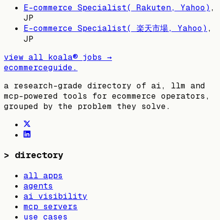
E-commerce Specialist( Rakuten, Yahoo)
,
JP
E-commerce Specialist( 楽天市場, Yahoo)
,
JP
view all
koala®
jobs →
ecommerceguide
.
a research-grade directory of ai, llm and
mcp-powered tools for ecommerce operators,
grouped by the problem they solve.
>
directory
all apps
agents
ai visibility
mcp servers
use cases