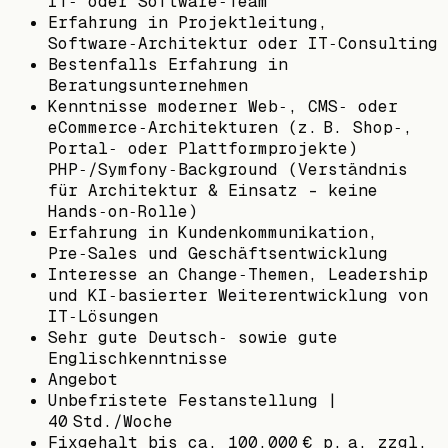
IT‑ oder Software‑Team
Erfahrung in Projektleitung,
Software‑Architektur oder IT‑Consulting
Bestenfalls Erfahrung in
Beratungsunternehmen
Kenntnisse moderner Web‑, CMS‑ oder
eCommerce‑Architekturen (z. B. Shop‑,
Portal‑ oder Plattformprojekte)
PHP‑/Symfony‑Background (Verständnis
für Architektur & Einsatz - keine
Hands‑on‑Rolle)
Erfahrung in Kundenkommunikation,
Pre‑Sales und Geschäftsentwicklung
Interesse an Change‑Themen, Leadership
und KI‑basierter Weiterentwicklung von
IT‑Lösungen
Sehr gute Deutsch‑ sowie gute
Englischkenntnisse
Angebot
Unbefristete Festanstellung |
40 Std./Woche
Fixgehalt bis ca. 100.000 € p. a. zzgl.