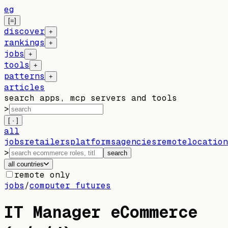
eg
[=]
discover
+
rankings
+
jobs
+
tools
+
patterns
+
articles
search apps, mcp servers and tools
>
[ · ]
all
jobs
retailers
platforms
agencies
remote
location
>
search
all countries
remote only
jobs
/
computer futures
IT Manager eCommerce