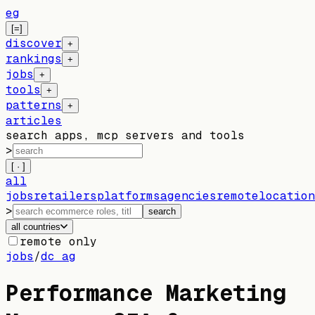
eg
[=]
discover
+
rankings
+
jobs
+
tools
+
patterns
+
articles
search apps, mcp servers and tools
>
[ · ]
all
jobs
retailers
platforms
agencies
remote
location
>
search
all countries
remote only
jobs
/
dc ag
Performance Marketing