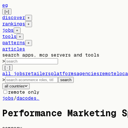
eg
[=]
discover
+
rankings
+
jobs
+
tools
+
patterns
+
articles
search apps, mcp servers and tools
>
[ · ]
all jobs
retailers
platforms
agencies
remote
loca
>
search
all countries
remote only
jobs
/
dacodes.
Performance Marketing S