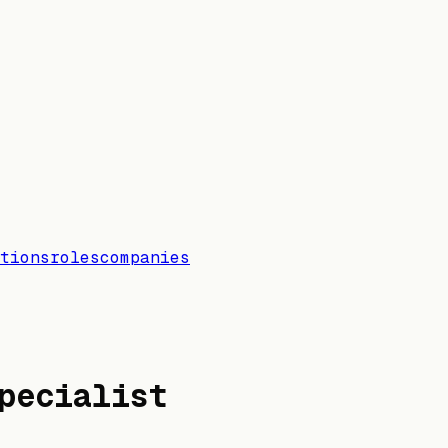
tions
roles
companies
pecialist