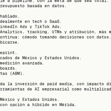
le a pipeline, con la meta de que sea total.
resupuesto basada en datos.
hablado.
dealmente en tech o SaaS.
inkedIn Ads y TikTok Ads.
Analytics, tracking, UTMs y atribución, más 
ontinua: cómodo tomando decisiones con datos
bicarse.
eprint.
cados de México y Estados Unidos.
medición avanzada.
boards.
tas (ABM).
da la inversión de paid media, con impacto d
rramientas de AI empresarial como multiplica
México y Estados Unidos.
con opción a híbrido en Mérida.