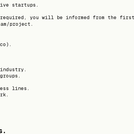
ive startups.
required, you will be informed from the firs
eam/project.
co).
industry.
groups.
ess lines.
rk.
s.