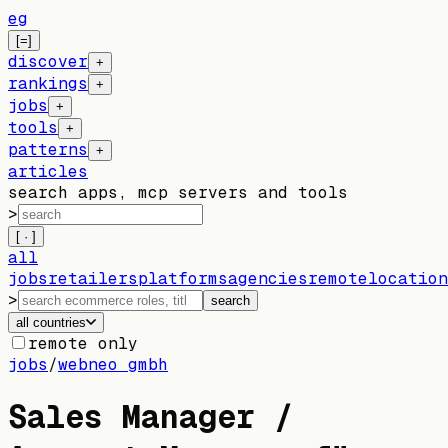
eg
[=]
discover
+
rankings
+
jobs
+
tools
+
patterns
+
articles
search apps, mcp servers and tools
>
[ · ]
all
jobs
retailers
platforms
agencies
remote
location
>
search
all countries
remote only
jobs
/
webneo gmbh
Sales Manager /