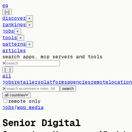
eg
[=]
discover
+
rankings
+
jobs
+
tools
+
patterns
+
articles
search apps, mcp servers and tools
>
[ · ]
all
jobs
retailers
platforms
agencies
remote
location
>
search
all countries
remote only
jobs
/
wpp media
Senior Digital