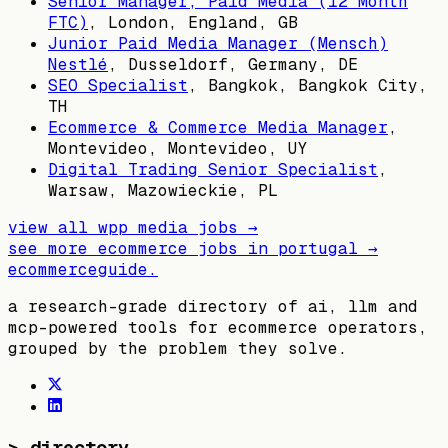
Senior Manager, Paid Media (12 Month
FTC)
,
London, England, GB
Junior Paid Media Manager (Mensch)
Nestlé
,
Dusseldorf, Germany, DE
SEO Specialist
,
Bangkok, Bangkok City,
TH
Ecommerce & Commerce Media Manager
,
Montevideo, Montevideo, UY
Digital Trading Senior Specialist
,
Warsaw, Mazowieckie, PL
view all
wpp media
jobs →
see more ecommerce jobs in
portugal
→
ecommerceguide
.
a research-grade directory of ai, llm and
mcp-powered tools for ecommerce operators,
grouped by the problem they solve.
>
directory