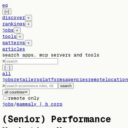
eg
[=]
discover
+
rankings
+
jobs
+
tools
+
patterns
+
articles
search apps, mcp servers and tools
>
[ · ]
all
jobs
retailers
platforms
agencies
remote
location
>
search
all countries
remote only
jobs
/
mammaly | b corp
(Senior) Performance