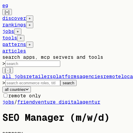
eg
[=]
discover
+
rankings
+
jobs
+
tools
+
patterns
+
articles
search apps, mcp servers and tools
>
[ · ]
all jobs
retailers
platforms
agencies
remote
loca
>
search
all countries
remote only
jobs
/
friendventure digitalagentur
SEO Manager (m/w/d)