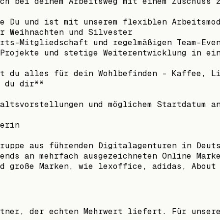
ch bei deinem Arbeitsweg mit einem Zuschuss 
e Du und ist mit unserem flexiblen Arbeitsmo
r Weihnachten und Silvester
rts-Mitgliedschaft und regelmäßigen Team-Eve
Projekte und stetige Weiterentwicklung in ei
t du alles für dein Wohlbefinden – Kaffee, L
 du dir**
altsvorstellungen und möglichem Startdatum a
erin
ruppe aus führenden Digitalagenturen in Deut
ends an mehrfach ausgezeichneten Online Mark
d große Marken, wie lexoffice, adidas, About
tner, der echten Mehrwert liefert. Für unser