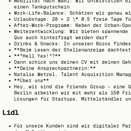
Mobilität nach Wahl: Wir unterstützen di
einen Tankgutschein
Work-Life-Balance: Schätzen wir genau wi
Urlaubstage: 28 + 2 \* 0,5 freie Tage fü
After-Work-Programm: Neben der Urban-Spo
Weiterentwicklung: Wir bieten spannende 
Quo auch hinterfragt werden darf
Drinks & Snacks: In unseren Büros findes
**Beim Lesen der Stellenanzeige dachtest
**"Hell Yes!"?**
Dann schick uns deinen CV mit deinen Geh
**Deine Ansprechpartnerin:**
Natalie Wetzel, Talent Acquisition Manag
**Über uns**
Hey, wir sind die Friends Group – eine G
Berlin arbeiten wir mit mehr als 150 Fri
Lösungen für Startups, Mittelständler un
Lidl
Für unsere Kunden sind wir digitaler Par