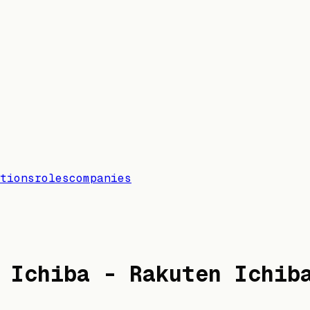
tions
roles
companies
 Ichiba - Rakuten Ichib