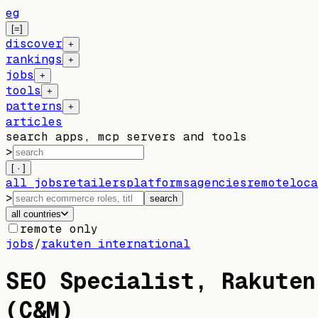
eg
[=]
discover
+
rankings
+
jobs
+
tools
+
patterns
+
articles
search apps, mcp servers and tools
>
[ · ]
all jobs
retailers
platforms
agencies
remote
loca
>
search
all countries
remote only
jobs
/
rakuten international
SEO Specialist, Rakuten
(C&M)