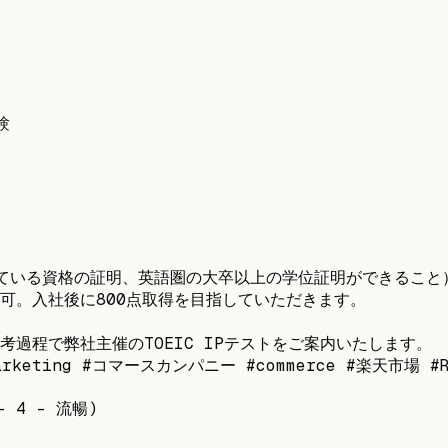
験
有している資格の証明、英語圏の大卒以上の学位証明ができること
社可。入社後に800点取得を目指していただきます。
過程で弊社主催のTOEIC IPテストをご案内いたします。
rketing #コマースカンパニー #commerce #楽天市場 #Ra
- 4 - 流暢)