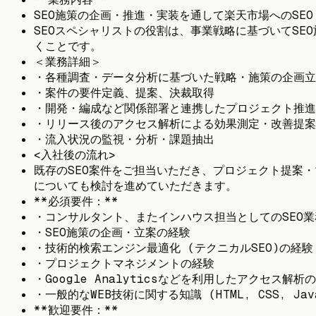
SEO施策の企画・推進・実装を通して楽天市場へのSE
SEOスペシャリストの役割は、事業戦略に基づいてS
くことです。
＜業務詳細＞
・各種調査・データ分析に基づいた戦略・施策の企画立
・案件の要件定義、提案、決裁取得
・開発・編成など関係部署と連携したプロジェクト推進
・リリース後のアクセス解析による効果測定・改善提案
・流入状況の監視・分析・課題抽出
<入社後の流れ>
既存のSEO案件をご担当いただき、プロジェクト提案
についても検討を進めていただきます。
**必須要件：**
・コンサルタント、またインハウス担当としてのSEO業
・SEO施策の企画・立案の経験
・技術的検索エンジン最適化 (テクニカルSEO)の経験
・プロジェクトマネジメントの経験
・Google Analyticsなどを利用したアクセス解析
・一般的なWEB技術に関する知識 (HTML, CSS, Jav
**歓迎要件：**