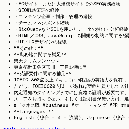
・ECサイト、または大規模サイトでのSEO実務経験
・SEO戦略策定の経験
・コンテンツ企画・制作・管理の経験
・チームマネジメント経験
・BigQueryなどSQLを用いたデータの抽出・分析経験
・HTML／CSS、JavaScriptの開発や制約に関する経
・UI／UXデザインの経験
**その他：**
**勤務地に関する補足**
楽天クリムゾンハウス
東京都世田谷区玉川一丁目14番1号
**英語要件に関する補足**
TOEIC 800点以上（もしくは同程度の英語力を保
ただし、TOEIC600点以上があれば契約社員として入
内定通知のタイミングまでには資格の証明が必要です。
スコアをお持ちでない、もしくは証明書が無い方は、選考
#ビジネス職 #business #マーケティング #PR #ma
**Languages:**
English (総合 - 4 - 流暢), Japanese (総合 
apply on career site →