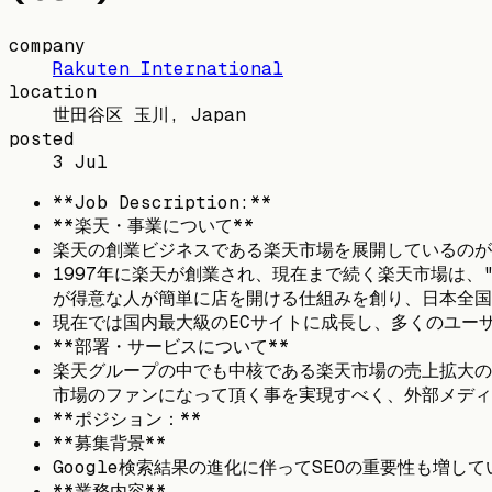
company
Rakuten International
location
世田谷区 玉川, Japan
posted
3 Jul
**Job Description:**
**楽天・事業について**
楽天の創業ビジネスである楽天市場を展開しているのが
1997年に楽天が創業され、現在まで続く楽天市場は
が得意な人が簡単に店を開ける仕組みを創り、日本全国
現在では国内最大級のECサイトに成長し、多くのユー
**部署・サービスについて**
楽天グループの中でも中核である楽天市場の売上拡大の
市場のファンになって頂く事を実現すべく、外部メディ
**ポジション：**
**募集背景**
Google検索結果の進化に伴ってSEOの重要性も増
**業務内容**