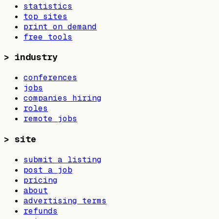
statistics
top sites
print on demand
free tools
>
industry
conferences
jobs
companies hiring
roles
remote jobs
>
site
submit a listing
post a job
pricing
about
advertising terms
refunds