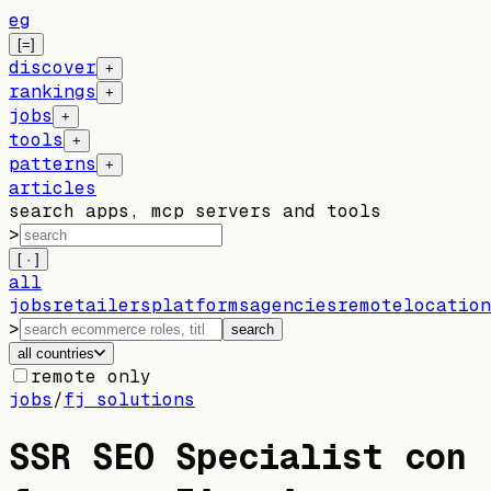
eg
[=]
discover
+
rankings
+
jobs
+
tools
+
patterns
+
articles
search apps, mcp servers and tools
>
[ · ]
all
jobs
retailers
platforms
agencies
remote
location
>
search
all countries
remote only
jobs
/
fj solutions
SSR SEO Specialist con