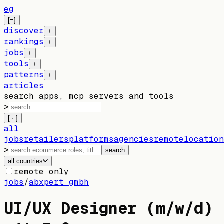
eg
[=]
discover
+
rankings
+
jobs
+
tools
+
patterns
+
articles
search apps, mcp servers and tools
>
[ · ]
all
jobs
retailers
platforms
agencies
remote
location
>
search
all countries
remote only
jobs
/
abxpert gmbh
UI/UX Designer (m/w/d)